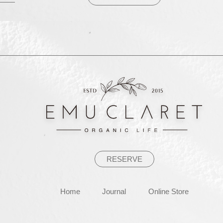
稿
ナ
ビ
ゲ
ー
シ
ョ
ン
RESERVE
Home
Journal
Online Store