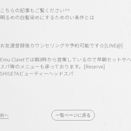
こちらの記事もご覧ください^^
明るめの白髪染めにするためのい条件とは
お友達登録後カウンセリングや予約可能です☆[LINE@]
Emu Claretでは朝8時から営業しているので早朝セットや
スパ等のメニューも承っております。[Reserve]
SHIGETAビューティーヘッドスパ
投
前へ
一覧ページに戻る
稿