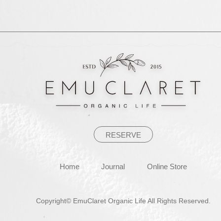
ナ
ビ
ゲ
ー
シ
ョ
ン
RESERVE
Home
Journal
Online Store
Copyright© EmuClaret Organic Life All Rights Reserved.