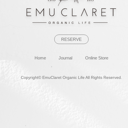
シ
ョ
ン
RESERVE
Home
Journal
Online Store
Copyright© EmuClaret Organic Life All Rights Reserved.