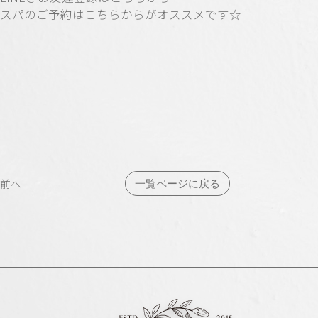
スパのご予約はこちらからがオススメです☆
投
前へ
一覧ページに戻る
稿
ナ
ビ
ゲ
ー