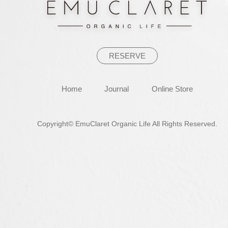
ョ
ン
RESERVE
Home
Journal
Online Store
Copyright© EmuClaret Organic Life All Rights Reserved.