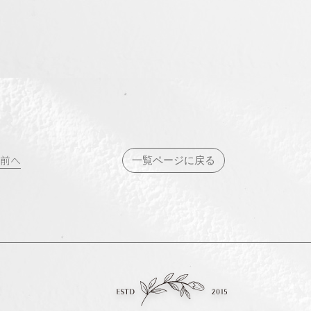
投
前へ
一覧ページに戻る
稿
ナ
ビ
ゲ
ー
シ