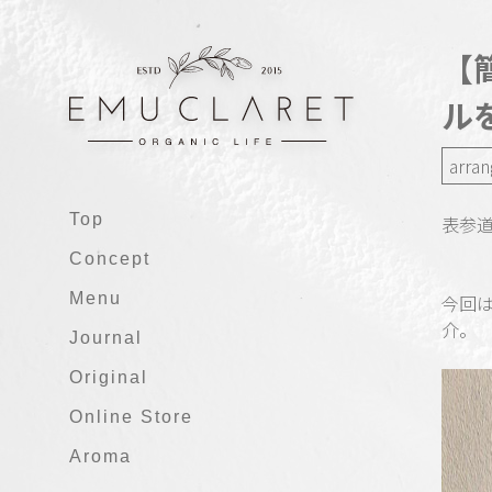
【
ル
arra
Top
表参道
Concept
Menu
今回
介。
Journal
Original
Online Store
Aroma