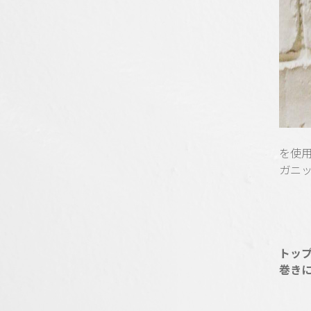
を使
ガニ
トッ
巻き