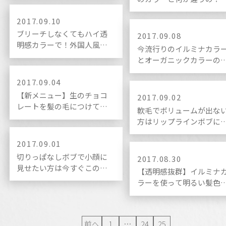
色をご紹介♪
対に知ってほしいオーガ
ックの魅力とまとめ。
2017.09.10
ブリーチしなくてもハイ透
2017.09.08
明感カラーで！外国人風マ
今流行りのイルミナカラ
ットグレーはこうやって作
とオーガニックカラーの
る。
いを分かりやすく解説!!
2017.09.04
【新メニュー】生のチョコ
2017.09.02
レートを髪の毛につけてト
軟毛でボリュームが出な
リートメントをしてみたら
方はリップラインボブに
凄い事になった。
るとこんなにふんわりす
る！！
2017.09.01
切りっぱなしボブで小顔に
2017.08.30
見せたい方は今すぐこの髪
【透明感抜群】イルミナ
型にするべし!!
ラーを使って明るい髪色
出した仕上がりまとめ♩
前へ
1
…
24
25