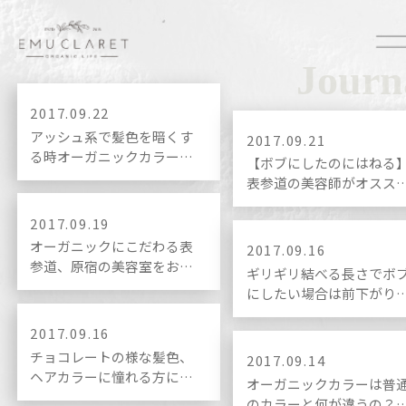
Journ
2017.09.22
アッシュ系で髪色を暗くす
2017.09.21
る時オーガニックカラーが
【ボブにしたのにはねる
オススメなたった１つの理
表参道の美容師がオスス
由。
するはねないボブの作り
♪
2017.09.19
オーガニックにこだわる表
2017.09.16
参道、原宿の美容室をお探
ギリギリ結べる長さでボ
しの方はこちらをチェック
にしたい場合は前下がり
♪
した方が良いたった１つ
理由。
2017.09.16
チョコレートの様な髪色、
2017.09.14
ヘアカラーに憧れる方にと
オーガニックカラーは普
っておきの可愛くなれる髪
のカラーと何が違うの？