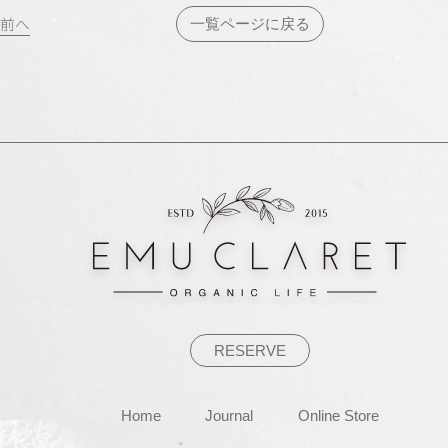
投
前へ
一覧ページに戻る
稿
ナ
ビ
ゲ
ー
シ
ョ
ン
RESERVE
Home
Journal
Online Store