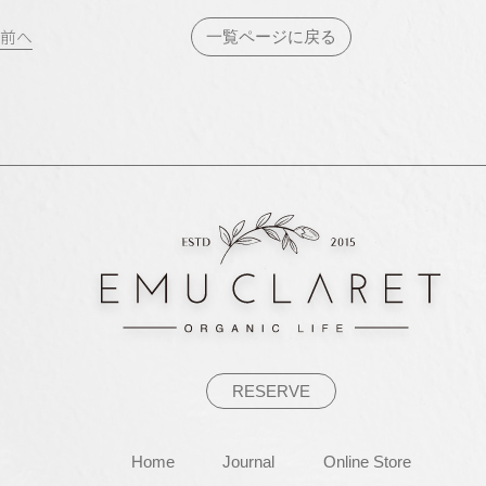
投
前へ
一覧ページに戻る
稿
ナ
ビ
ゲ
ー
シ
ョ
ン
RESERVE
Home
Journal
Online Store