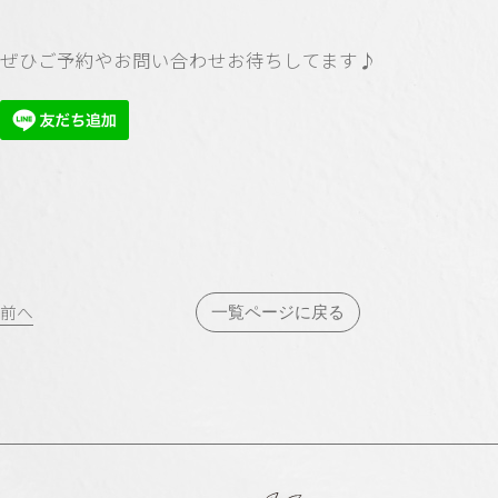
ぜひご予約やお問い合わせお待ちしてます♪
投
前へ
一覧ページに戻る
稿
ナ
ビ
ゲ