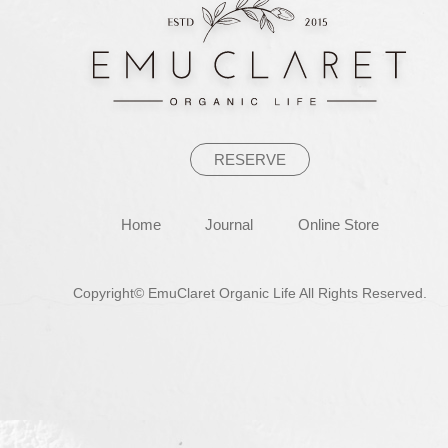
ー
シ
ョ
ン
RESERVE
Home
Journal
Online Store
Copyright© EmuClaret Organic Life All Rights Reserved.