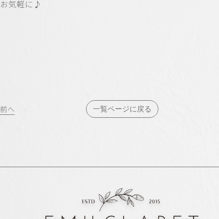
お気軽に♪
投
前へ
一覧ページに戻る
稿
ナ
ビ
ゲ
ー
シ