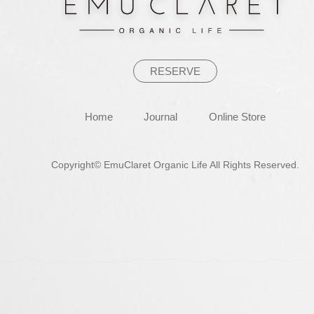
ョ
ン
RESERVE
Home
Journal
Online Store
Copyright© EmuClaret Organic Life All Rights Reserved.