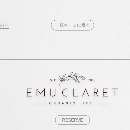
投
前へ
一覧ページに戻る
稿
ナ
ビ
ゲ
ー
シ
ョ
ン
RESERVE