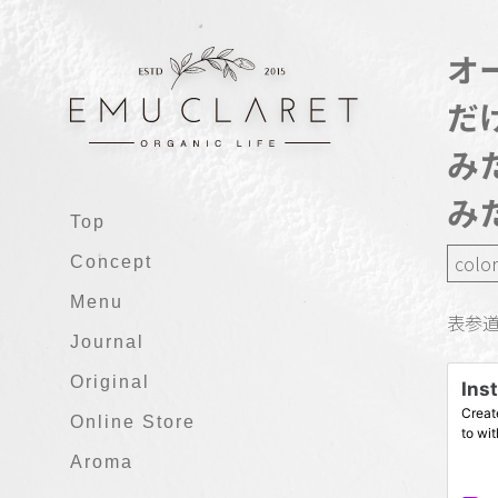
オ
だ
み
み
Top
color
Concept
Menu
表参道
Journal
Original
Online Store
Aroma