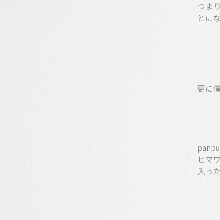
つま
とに
更に
pan
ヒマ
入っ