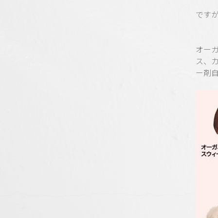
です
オー
ス、
ー剤