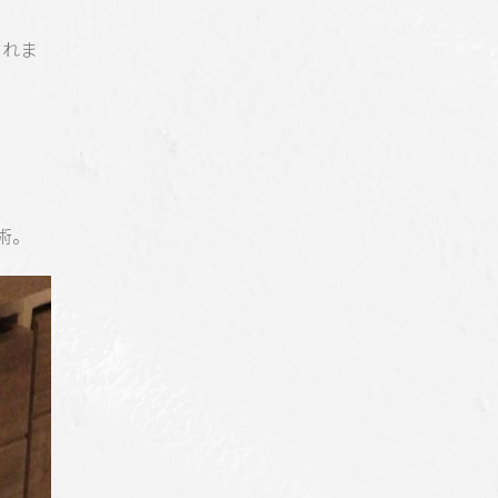
くれま
術。