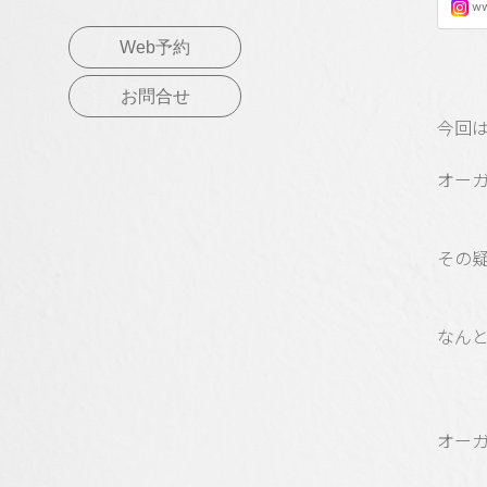
Web予約
お問合せ
今回
オー
その疑
なん
オー