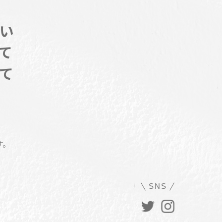
い
て
て
す。
SNS