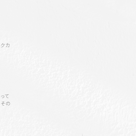
ックカ
って
にその