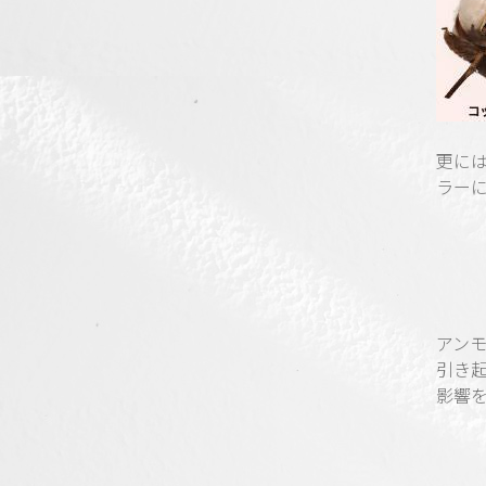
更に
ラー
アン
引き
影響