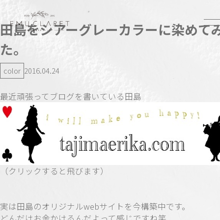
田島をシアーグレーカラーに染めて
た。
color
2016.04.24
最近頑張ってブログを書いている田島
（クリックすると飛びます）
実は田島のオリジナルwebサイトを今構築中です。
どんだけお金かけるんだよって感じですね笑