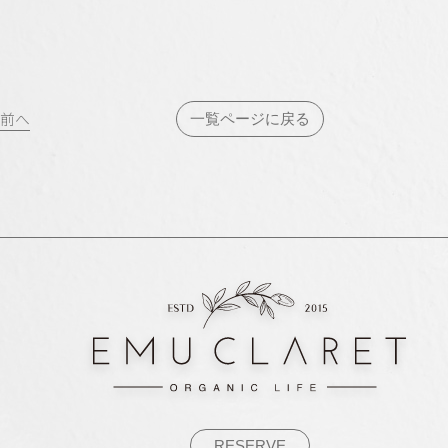
投
前へ
一覧ページに戻る
稿
ナ
ビ
ゲ
ー
シ
ョ
ン
RESERVE