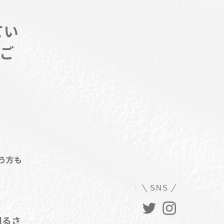
てい
ご
う方も
SNS
明るさ