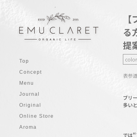
【
る
提
color
Top
Concept
表参道
Menu
Journal
ブリ
多い
Original
Online Store
Aroma
では