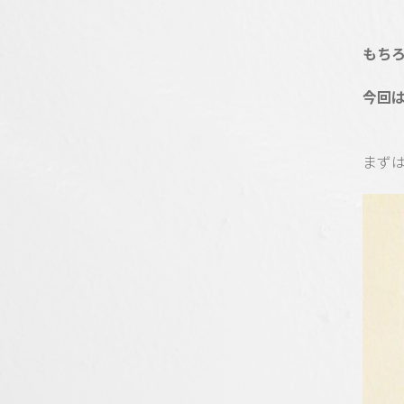
もちろ
今回
まず