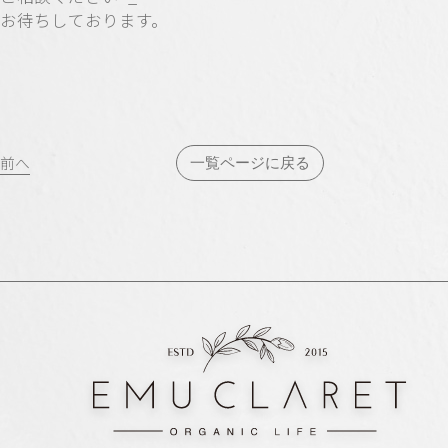
お待ちしております。
投
前へ
一覧ページに戻る
稿
ナ
ビ
ゲ
ー
シ
ョ
ン