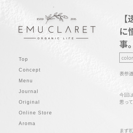
【
に
事
color
Top
Concept
表参道
Menu
Journal
今回
思って
Original
Online Store
Aroma
まず