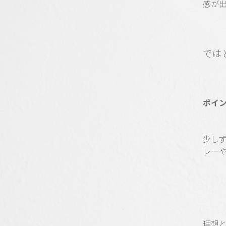
感が
では
ポイ
少し
レー
理想