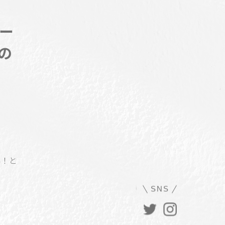
ー
の
い！と
SNS