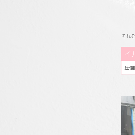
それ
イ
圧倒