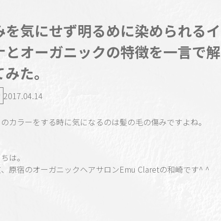
みを気にせず明るめに染められるイ
ナとオーガニックの特徴を一言で解
てみた。
2017.04.14
めのカラーをする時に気になるのは髪の毛の傷みですよね。
にちは。
、原宿のオーガニックヘアサロンEmu Claretの和崎です^ ^