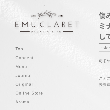
傷
ミ
し
color
Top
Concept
明る
Menu
Journal
こん
表参道
Original
Online Store
Aroma