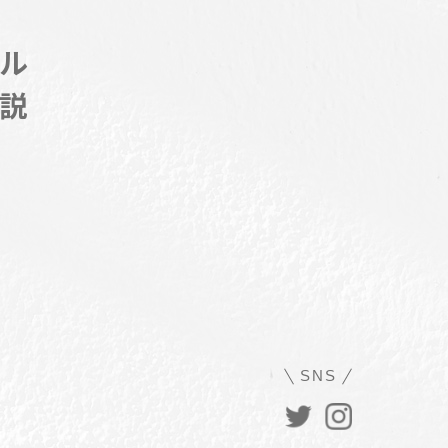
ル
説
SNS