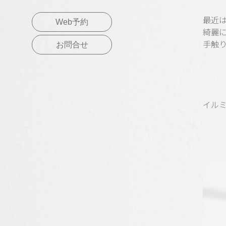
最近
Web予約
綺麗
手触
お問合せ
イル