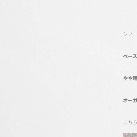
シア
ベース
やや
オー
こち