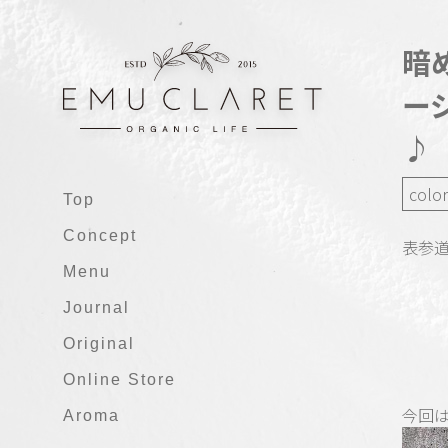
暗
ー
♪
color
Top
Concept
表参道
Menu
Journal
Original
Online Store
今回
Aroma