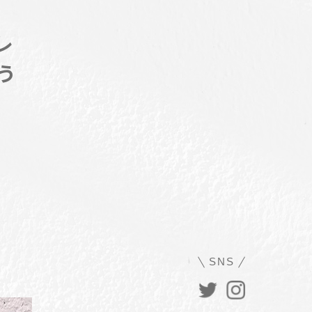
レ
う
SNS