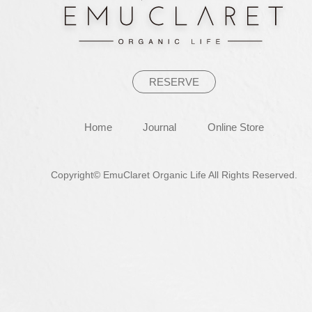
ョ
ン
RESERVE
Home
Journal
Online Store
Copyright© EmuClaret Organic Life All Rights Reserved.