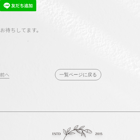
お待ちしてます。
投
前へ
一覧ページに戻る
稿
ナ
ビ
ゲ
ー
シ