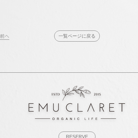
投
前へ
一覧ページに戻る
稿
ナ
ビ
ゲ
ー
シ
ョ
ン
RESERVE