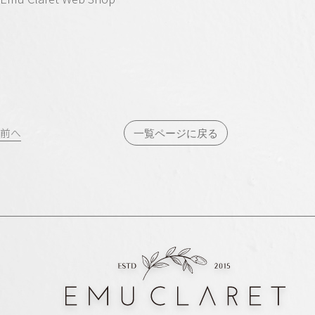
投
前へ
一覧ページに戻る
稿
ナ
ビ
ゲ
ー
シ
ョ