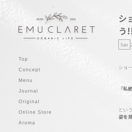
シ
う!
hair
Top
ショ
Concept
Menu
『私絶
Journal
Original
とい
Online Store
姿を
Aroma