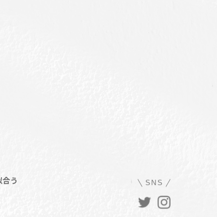
似合う
SNS