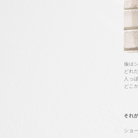
後は
どれ
人っ
どこ
それ
ショ