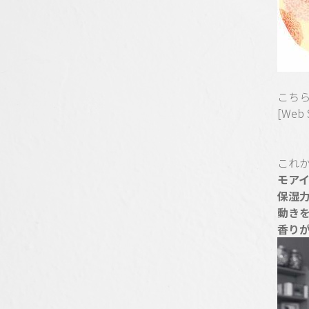
こちら
[Web 
これ
モア
保湿
動き
香り