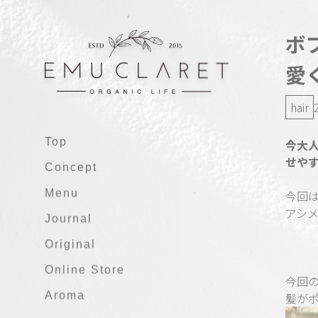
ボ
愛
hair
Top
今大
せやす
Concept
Menu
今回
アシ
Journal
Original
Online Store
今回
Aroma
髪が