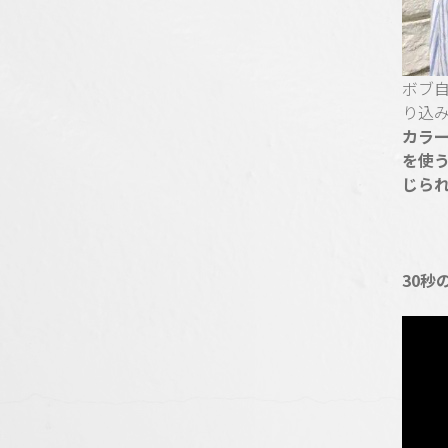
ボブ
り込
カラー
を使
じら
30