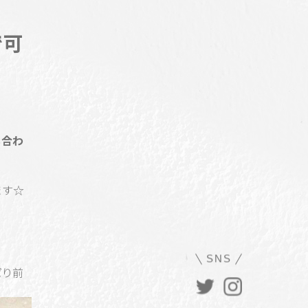
で可
も合わ
ます☆
SNS
ぱり前