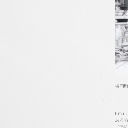
梅雨
Emu
ある
ご予