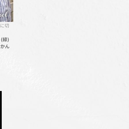
いに切
(緑)
をかん