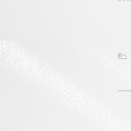
投
前へ
稿
ナ
ビ
ゲ
ー
シ
ョ