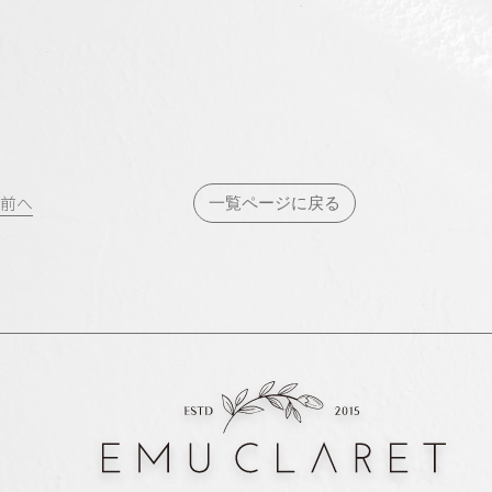
投
前へ
一覧ページに戻る
稿
ナ
ビ
ゲ
ー
シ
ョ