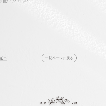
相談ください^^
投
前へ
一覧ページに戻る
稿
ナ
ビ
ゲ
ー
シ