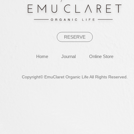
ョ
ン
RESERVE
Home
Journal
Online Store
Copyright© EmuClaret Organic Life All Rights Reserved.