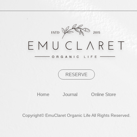
ビ
ゲ
ー
シ
ョ
ン
RESERVE
Home
Journal
Online Store
Copyright© EmuClaret Organic Life All Rights Reserved.