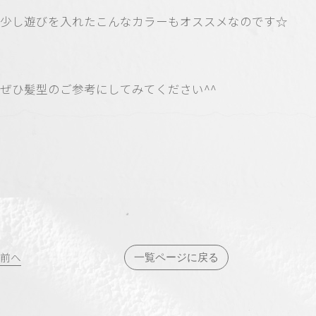
少し遊びを入れたこんなカラーもオススメなのです☆
ぜひ髪型のご参考にしてみてください^^
投
前へ
一覧ページに戻る
稿
ナ