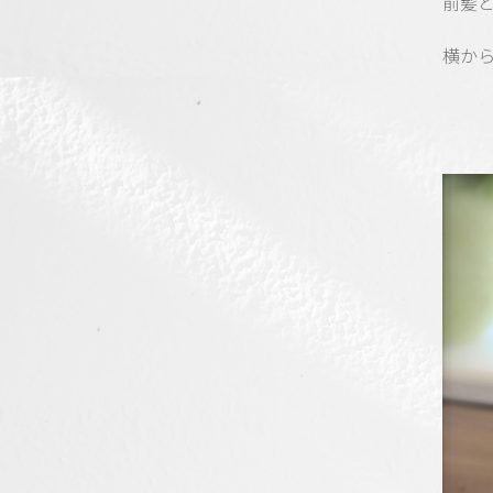
前髪
横か