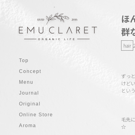
ほ
群
hair
Top
Concept
ずっ
Menu
けど
とい
Journal
Original
Online Store
毛先
Aroma
☆