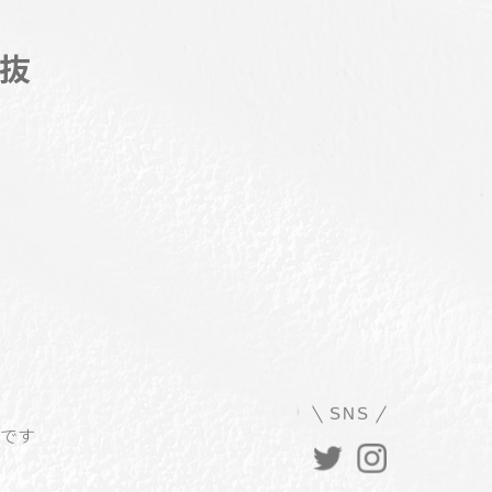
抜
SNS
ルです