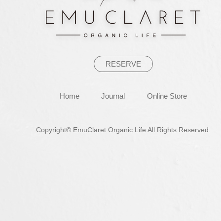
シ
ョ
ン
RESERVE
Home
Journal
Online Store
Copyright© EmuClaret Organic Life All Rights Reserved.