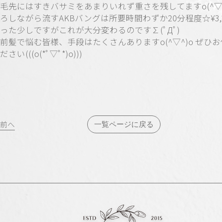
毛先にはすきバサミをあまりいれず重さを残してますo(^▽^
ろしながら流すAKBバングは所要時間わずか20分程度☆¥3,2
った少しですがこれが大分変わるのです∑(ﾟДﾟ)
前髪で悩む皆様、手段はたくさんありますo(^▽^)o ぜひ
ださい(((o(*ﾟ▽ﾟ*)o)))
投
前へ
一覧ページに戻る
稿
ナ
ビ
ゲ
ー