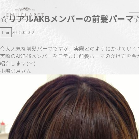
☆リアルAKBメンバーの前髪パーマ
hair
2015.01.02
今大人気な前髪パーマですが、実際どのようにかけていく
実際のAKB48メンバーをモデルに前髪パーマのかけ方を今
紹介します(^^)
小嶋菜月さん