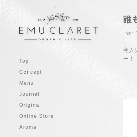
誰
hair
今人
ー！
Top
Concept
Menu
Journal
Original
Online Store
Aroma