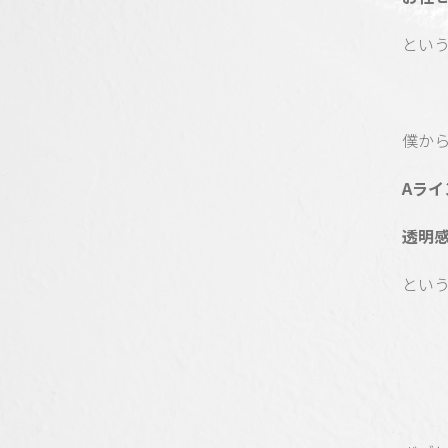
とい
僕か
Aラ
透明
とい