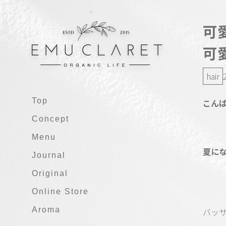
可
可
hair
Top
こんば
Concept
Menu
夏に
Journal
Original
Online Store
Aroma
バッ