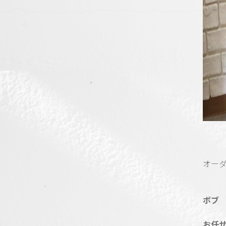
オー
ボブ
お任