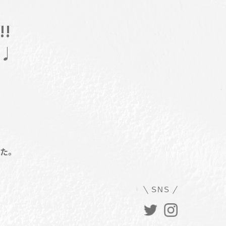
!
♩
した。
SNS