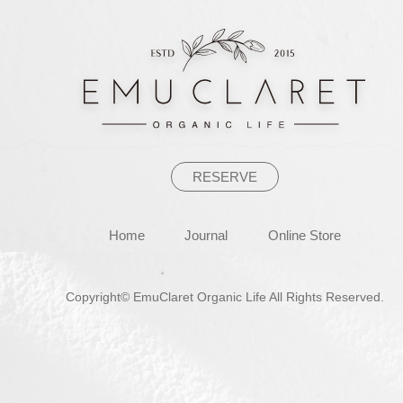
ゲ
ー
シ
ョ
ン
RESERVE
Home
Journal
Online Store
Copyright© EmuClaret Organic Life All Rights Reserved.