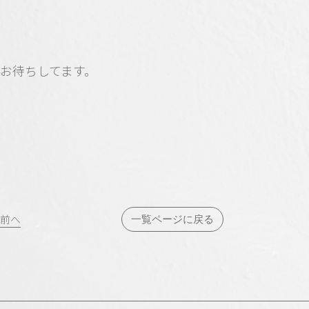
お待ちしてます。
投
前へ
一覧ページに戻る
稿
ナ
ビ