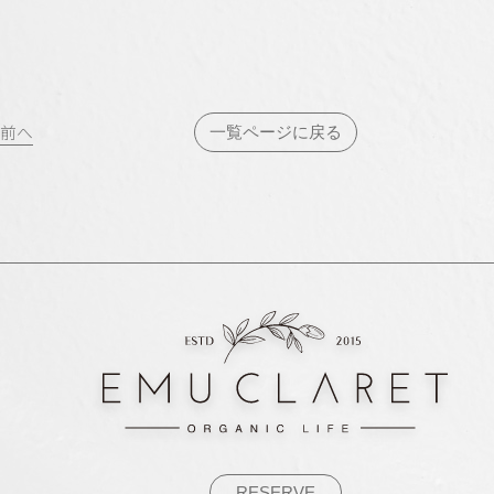
投
前へ
一覧ページに戻る
稿
ナ
ビ
ゲ
ー
シ
ョ
ン
RESERVE