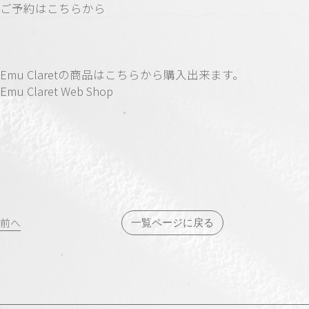
ご予約はこちらから
Emu Claretの商品はこちらから購入出来ます。
Emu Claret Web Shop
投
前へ
一覧ページに戻る
稿
ナ
ビ