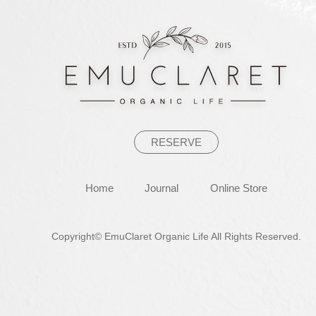
ゲ
ー
シ
ョ
ン
RESERVE
Home
Journal
Online Store
Copyright© EmuClaret Organic Life All Rights Reserved.