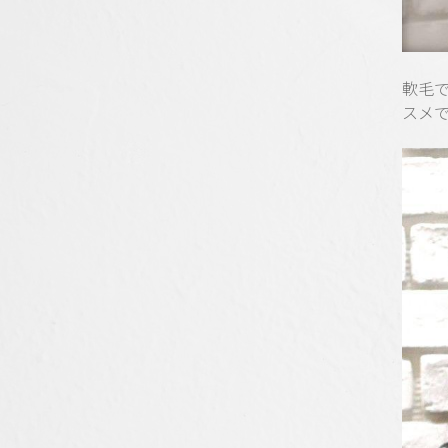
軟毛
スメ