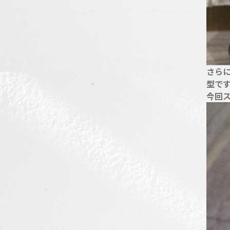
さら
型で
今回ス