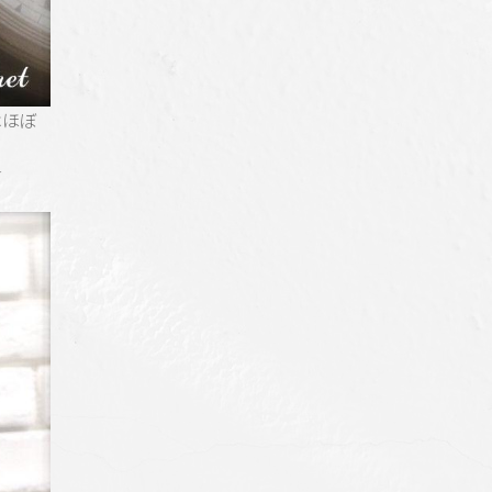
はほぼ
★