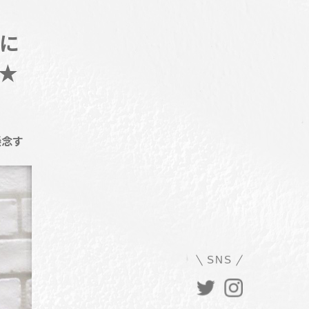
に
★
懸念す
SNS