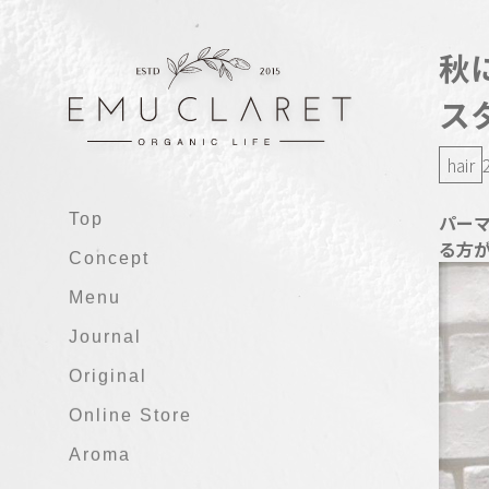
秋
ス
hair
Top
パー
る方が
Concept
Menu
Journal
Original
Online Store
Aroma