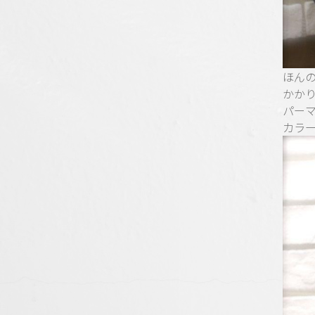
ほん
かかり
パー
カラ