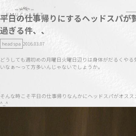
平日の仕事帰りにするヘッドスパが
過ぎる件、、
head spa
2016.03.07
どうしても週初めの月曜日火曜日辺りは身体がだるくやる
いなぁ〜って方多いんじゃないでしょうか。
そんな時こそ平日の仕事帰りなんかにヘッドスパがオスス
^_^