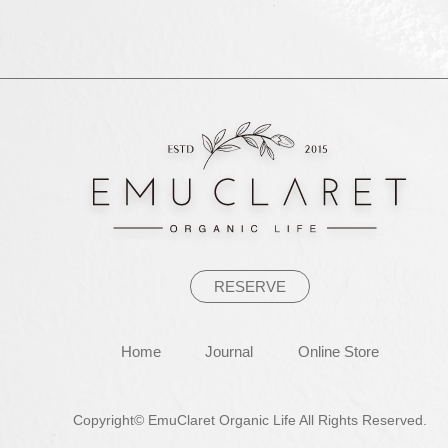
ナ
ビ
ゲ
ー
シ
ョ
ン
RESERVE
Home
Journal
Online Store
Copyright© EmuClaret Organic Life All Rights Reserved.