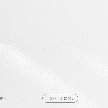
投
前へ
一覧ページに戻る
稿