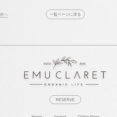
投
前へ
一覧ページに戻る
稿
ナ
ビ
ゲ
ー
シ
ョ
ン
RESERVE
Home
Journal
Online Store