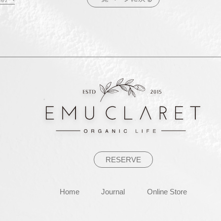
投
稿
ナ
ビ
ゲ
ー
シ
ョ
ン
RESERVE
Home
Journal
Online Store