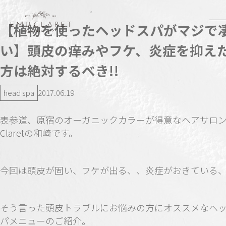
【植物を使ったヘッドスパがマジで
い】頭皮の痒みやフケ、炎症を抑え
方は絶対するべき!!
head spa
2017.06.19
表参道、原宿のオーガニックカラーが得意なヘアサロン
Claretの和崎です。
今回は頭皮が固い、フケが出る、、炎症がおきている
そう言った頭皮トラブルにお悩みの方にオススメなヘ
パメニューのご紹介。