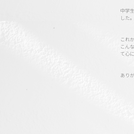
中学
した
これか
こん
て心
あり