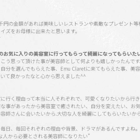
何千円の金額があれば美味しいレストランや素敵なプレゼント等
ライズをお母様に出来たと思います。
ど
分のお気に入りの美容室に行ってもらって綺麗になってもらいたい
にこう思って頂けた事が美容師として何よりも嬉しかったんです
自分を選んでもらえた事、Emu Claretに来てもらえた事、美
いて良かったなと心から思えました^^
室に行く理由って本当に人それぞれで、可愛くなりたいから行
嫌な事があったから美容室で癒されたい、自分を変えたい、お
美容師さんに会いたいから.大切な人を綺麗にしてもらいたいか
に毎日、毎回それぞれの理由や背景、ドラマがあるんですよね
な人から必要とされる美容師になりたい”