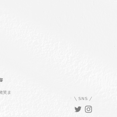
容
微笑ま
SNS