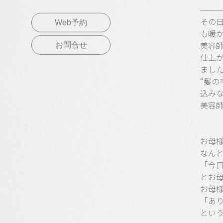
その
Web予約
も暖か
美容
お問合せ
仕上
まし
“髪
込みな
美容
お母
なん
「今
とお
お母
「あ
とい