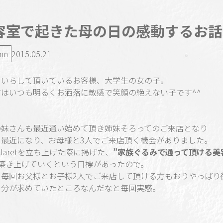
容室で起きた母の日の感動するお話
mn
2015.05.21
もいらして頂いているお客様、大学生の女の子。
方はいつも明るくお洒落に敏感で笑顔の絶えない子です^^
の妹さんも最近通い始めて頂き姉妹そろってのご来店となり
て最近になり、お母様と3人でご来店頂く機会がありました。
 Claretを立ち上げた際に掲げた、
”家族ぐるみで通って頂ける美
築き上げていくという目標があったので。
も毎回お父様とお子様2人でご来店して頂ける方もおりやっぱり
自分が求めていたところなんだなと毎回実感。