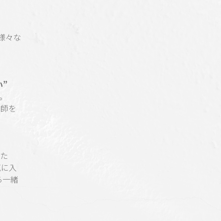
様々な
”
。
容師を
きた
気に入
ら一緒
。