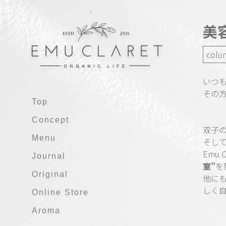
美
colu
いつ
その
Top
Concept
双子
Menu
そし
Emu
Journal
室”
を
Original
他に
しく
Online Store
Aroma