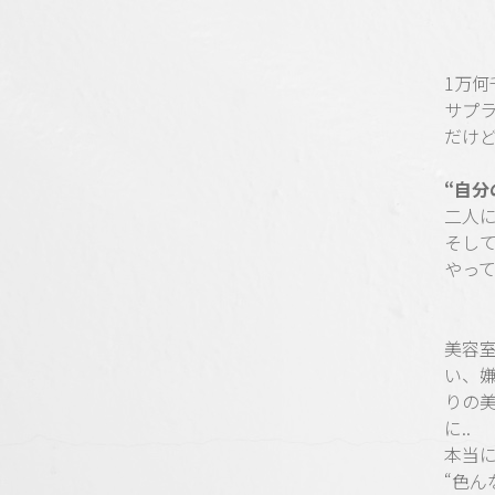
1万
サプ
だけ
“自
二人
そして
やって
美容
い、
りの
に..
本当
“色ん