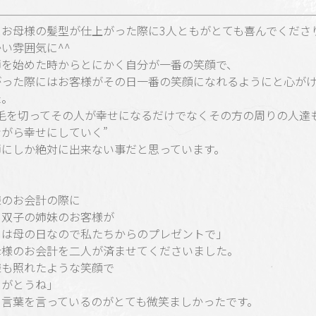
日お母様の髪型が仕上がった際に3人ともがとても喜んでくださ
い雰囲気に^^
師を始めた時からとにかく自分が一番の笑顔で、
がった際にはお客様がその日一番の笑顔になれるようにと心が
た。
の毛を切ってその人が幸せになるだけでなくその方の周りの人達
がら幸せにしていく”
師にしか絶対に出来ない事だと思っています。
様のお会計の際に
と双子の姉妹のお客様が
日は母の日なので私たちからのプレゼントで」
母様のお会計を二人が済ませてくださいました。
様も照れたような笑顔で
りがとうね」
う言葉を言っているのがとても微笑ましかったです。