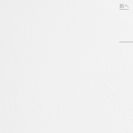
投
前へ
稿
ナ
ビ
ゲ
ー
シ
ョ
ン