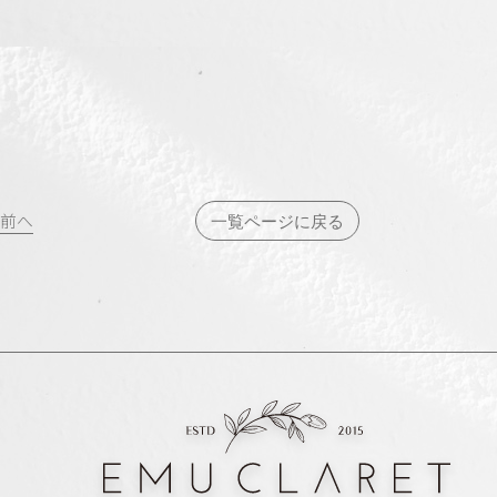
投
前へ
一覧ページに戻る
稿
ナ
ビ
ゲ
ー
シ
ョ