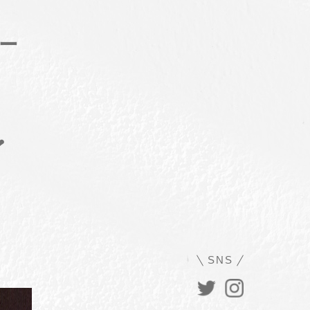
ー
︎
SNS