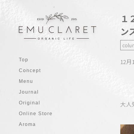
１
ン
colu
Top
12月
Concept
Menu
Journal
大人
Original
Online Store
Aroma