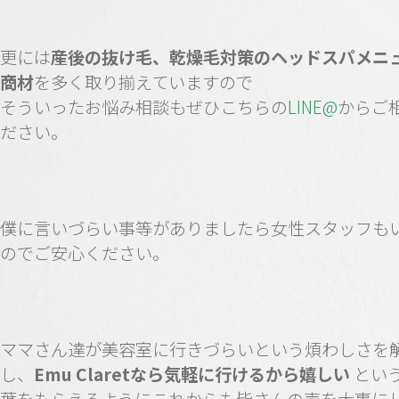
更には
産後の抜け毛、乾燥毛対策のヘッドスパメニ
商材
を多く取り揃えていますので
そういったお悩み相談もぜひこちらの
LINE@
からご
ださい。
僕に言いづらい事等がありましたら女性スタッフも
のでご安心ください。
ママさん達が美容室に行きづらいという煩わしさを
し、
Emu Claretなら気軽に行けるから嬉しい
とい