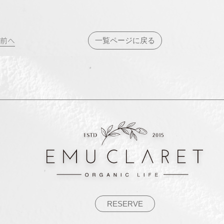
投
前へ
一覧ページに戻る
稿
ナ
ビ
ゲ
ー
シ
ョ
ン
RESERVE