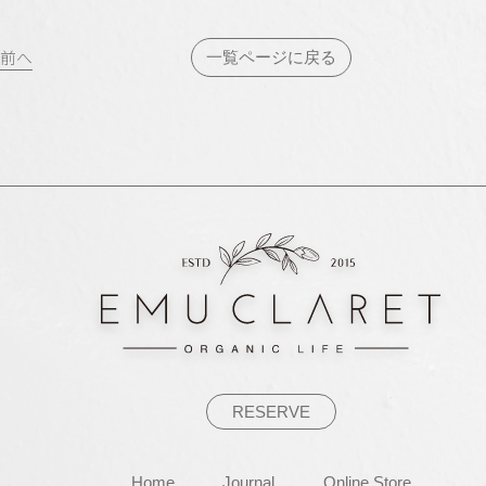
投
前へ
一覧ページに戻る
稿
ナ
ビ
ゲ
ー
シ
ョ
ン
RESERVE
Home
Journal
Online Store