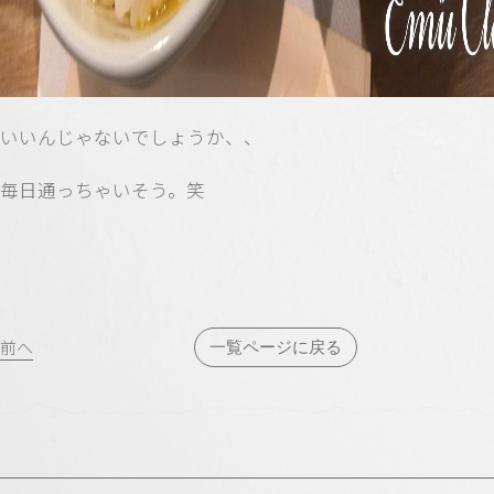
いいんじゃないでしょうか、、
毎日通っちゃいそう。笑
投
前へ
一覧ページに戻る
稿
ナ
ビ