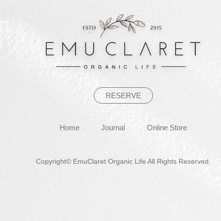
ゲ
ー
シ
ョ
ン
RESERVE
Home
Journal
Online Store
Copyright© EmuClaret Organic Life All Rights Reserved.