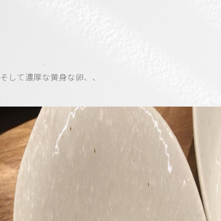
そして濃厚な黄身な卵、、