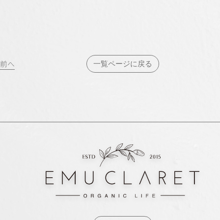
投
前へ
一覧ページに戻る
稿
ナ
ビ
ゲ
ー
シ
ョ
ン