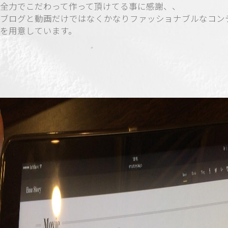
全力でこだわって作って頂けてる事に感謝、、
ブログと動画だけではなくかなりファッショナブルなコン
を用意しています。