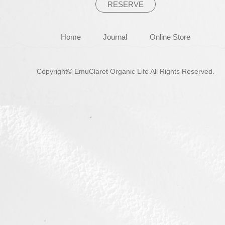
RESERVE
Home
Journal
Online Store
Copyright© EmuClaret Organic Life All Rights Reserved.