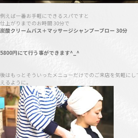
例えば一番お手軽にできるスパですと
仕上がりまでのお時間
30
分で
炭酸クリームバス＋マッサージシャンプーブロー
30
分
5800
円にて行う事ができます
^_^
後はもっとそういったメニューだけでのご来店を気軽にし
えるように。