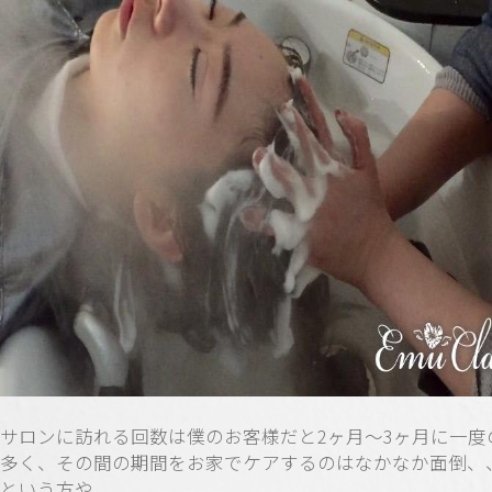
サロンに訪れる回数は僕のお客様だと
2
ヶ月～
3
ヶ月に一度
多く、その間の期間をお家でケアするのはなかなか面倒、
という方や