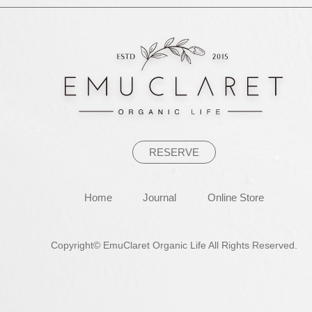
ゲ
ー
シ
ョ
ン
RESERVE
Home
Journal
Online Store
Copyright© EmuClaret Organic Life All Rights Reserved.