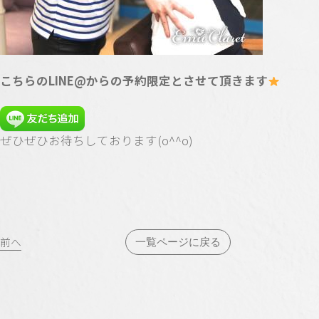
こちらの
LINE@
からの予約限定とさせて頂きます
ぜひぜひお待ちしております(
o^^o
)
投
前へ
一覧ページに戻る
稿
ナ
ビ