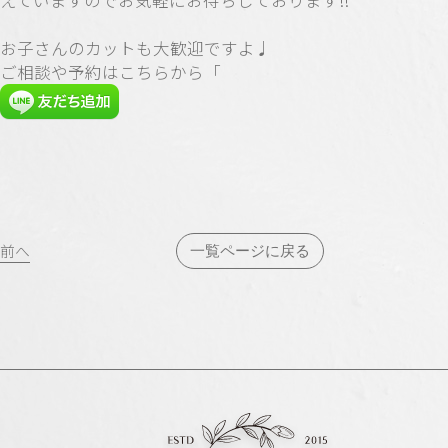
えていますのでお気軽にお待ちしております!!
お子さんのカットも大歓迎ですよ♩
ご相談や予約はこちらから「
投
前へ
一覧ページに戻る
稿
ナ
ビ
ゲ
ー