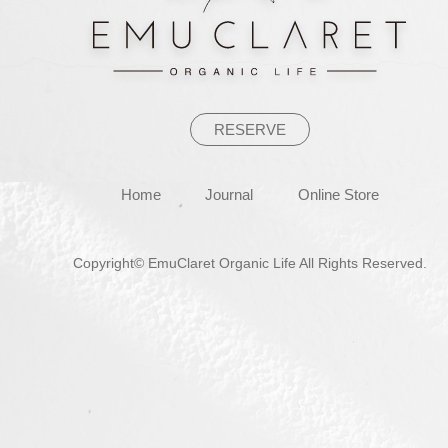
シ
ョ
ン
RESERVE
Home
Journal
Online Store
Copyright© EmuClaret Organic Life All Rights Reserved.