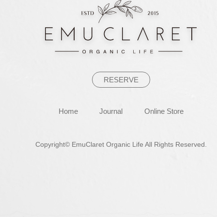
ー
シ
ョ
ン
RESERVE
Home
Journal
Online Store
Copyright© EmuClaret Organic Life All Rights Reserved.