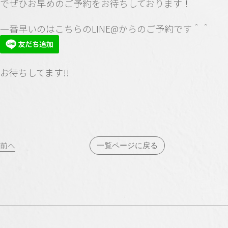
でぜひお早めのご予約をお待ちしております！
一番早いのはこちらのLINE@からのご予約です＾＾
お待ちしてます!!
投
前へ
一覧ページに戻る
稿
ナ
ビ
ゲ