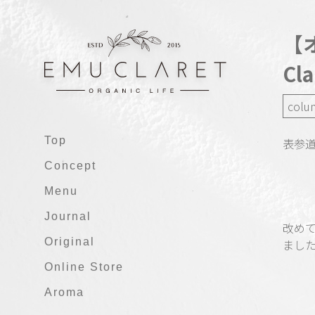
【
Cl
colu
Top
表参道
Concept
Menu
Journal
改めて
Original
まし
Online Store
Aroma