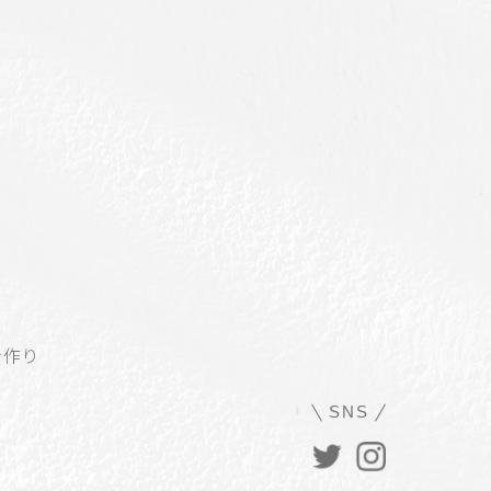
を作り
SNS