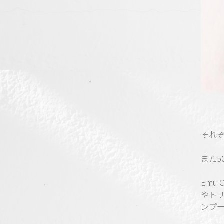
それ
また5
Emu
やト
ンプ