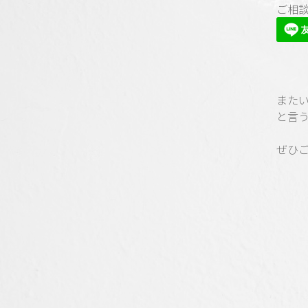
ご相
また
と言
ぜひ